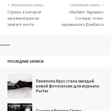
Навигация
ПРЕДЫДУЩАЯ ЗАПИСЬ
СЛЕДУЮЩАЯ ЗАПИСЬ
по
Страна, в которой
«Любите Украину»
записям
миллионерам не
Сосюры: голос
хватает места
украинского Донбасса
ПОСЛЕДНИЕ ЗАПИСИ
Пенелопа Крус стала звездой
новой фотосессии для журнала
Porter
Сыновья Бритни Спирс