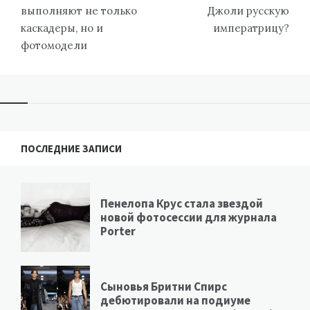
записям
выполняют не только
Джоли русскую
каскадеры, но и
императрицу?
фотомодели
ПОСЛЕДНИЕ ЗАПИСИ
Пенелопа Крус стала звездой
новой фотосессии для журнала
Porter
Сыновья Бритни Спирс
дебютировали на подиуме