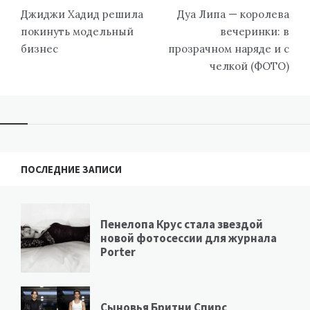
по
Джиджи Хадид решила
Дуа Липа — королева
записям
покинуть модельный
вечеринки: в
бизнес
прозрачном наряде и с
челкой (ФОТО)
ПОСЛЕДНИЕ ЗАПИСИ
Пенелопа Крус стала звездой
новой фотосессии для журнала
Porter
Сыновья Бритни Спирс