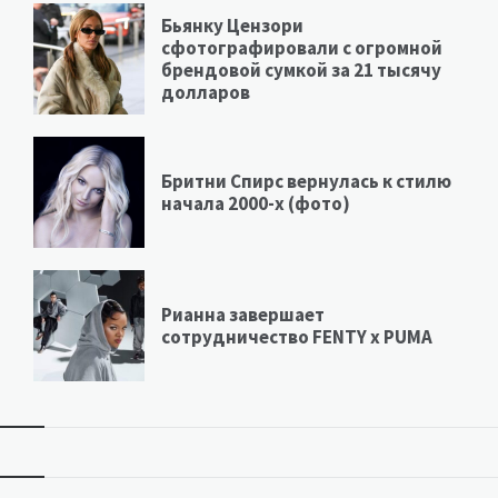
Бьянку Цензори
сфотографировали с огромной
брендовой сумкой за 21 тысячу
долларов
Бритни Спирс вернулась к стилю
начала 2000-х (фото)
Рианна завершает
сотрудничество FENTY х PUMA
Виджеты