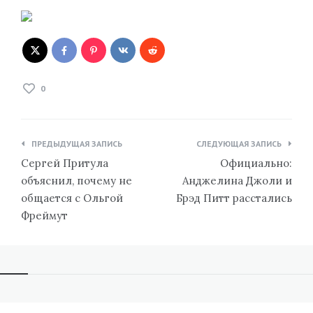
0
Навигация
ПРЕДЫДУЩАЯ ЗАПИСЬ
СЛЕДУЮЩАЯ ЗАПИСЬ
по
Сергей Притула
Официально:
записям
объяснил, почему не
Анджелина Джоли и
общается с Ольгой
Брэд Питт расстались
Фреймут