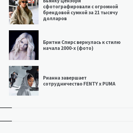
Бьянку Цензори
сфотографировали с огромной
брендовой сумкой за 21 тысячу
долларов
Бритни Спирс вернулась к стилю
начала 2000-х (фото)
Рианна завершает
сотрудничество FENTY х PUMA
Виджеты