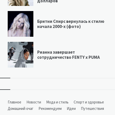
долларов
Бритни Спирс вернулась к стилю
начала 2000-х (фото)
Рианна завершает
сотрудничество FENTY х PUMA
Виджеты
Главное
Новости
Мода и стиль
Спорт и здоровье
Домашний очаг
Рекомендуем
Идеи
Путешествия