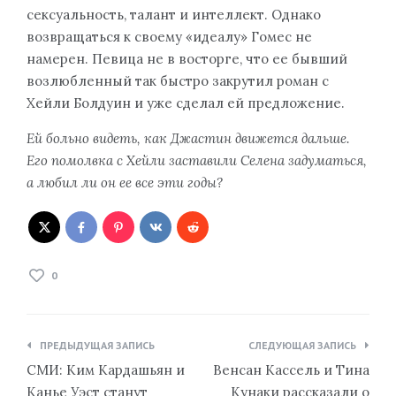
сексуальность, талант и интеллект. Однако
возвращаться к своему «идеалу» Гомес не
намерен. Певица не в восторге, что ее бывший
возлюбленный так быстро закрутил роман с
Хейли Болдуин и уже сделал ей предложение.
Ей больно видеть, как Джастин движется дальше.
Его помолвка с Хейли заставили Селена задуматься,
а любил ли он ее все эти годы?
0
Навигация
ПРЕДЫДУЩАЯ ЗАПИСЬ
СЛЕДУЮЩАЯ ЗАПИСЬ
по
СМИ: Ким Кардашьян и
Венсан Кассель и Тина
записям
Канье Уэст станут
Кунаки рассказали о