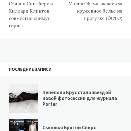
по
Стивен Спилберг и
Малия Обама засветила
записям
Хиллари Клинтон
кружевное белье на
совместно снимут
прогулке (ФОТО)
сериал
ПОСЛЕДНИЕ ЗАПИСИ
Пенелопа Крус стала звездой
новой фотосессии для журнала
Porter
Сыновья Бритни Спирс