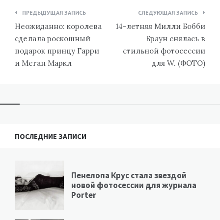
Навигация
ПРЕДЫДУЩАЯ ЗАПИСЬ
СЛЕДУЮЩАЯ ЗАПИСЬ
по
Неожиданно: королева
14-летняя Милли Бобби
записям
сделала роскошный
Браун снялась в
подарок принцу Гарри
стильной фотосессии
и Меган Маркл
для W. (ФОТО)
ПОСЛЕДНИЕ ЗАПИСИ
Пенелопа Крус стала звездой
новой фотосессии для журнала
Porter