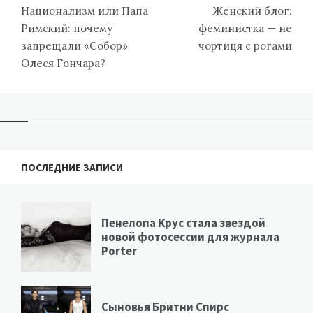
по
Национализм или Папа
Женский блог:
записям
Римский: почему
феминистка — не
запрещали «Собор»
чортиця с рогами
Олеся Гончара?
ПОСЛЕДНИЕ ЗАПИСИ
Пенелопа Крус стала звездой
новой фотосессии для журнала
Porter
Сыновья Бритни Спирс