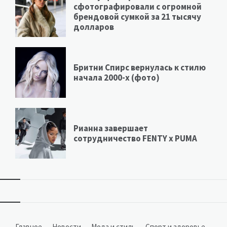
сфотографировали с огромной
брендовой сумкой за 21 тысячу
долларов
Бритни Спирс вернулась к стилю
начала 2000-х (фото)
Рианна завершает
сотрудничество FENTY х PUMA
Виджеты
Главное
Новости
Мода и стиль
Спорт и здоровье