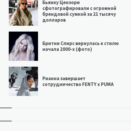
Бьянку Цензори
сфотографировали с огромной
брендовой сумкой за 21 тысячу
долларов
Бритни Спирс вернулась к стилю
начала 2000-х (фото)
Рианна завершает
сотрудничество FENTY х PUMA
Виджеты