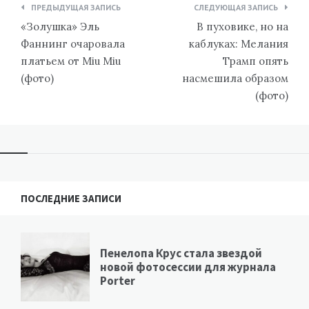
Навигация
ПРЕДЫДУЩАЯ ЗАПИСЬ
СЛЕДУЮЩАЯ ЗАПИСЬ
по
«Золушка» Эль
В пуховике, но на
записям
Фаннинг очаровала
каблуках: Мелания
платьем от Miu Miu
Трамп опять
(фото)
насмешила образом
(фото)
ПОСЛЕДНИЕ ЗАПИСИ
Пенелопа Крус стала звездой
новой фотосессии для журнала
Porter