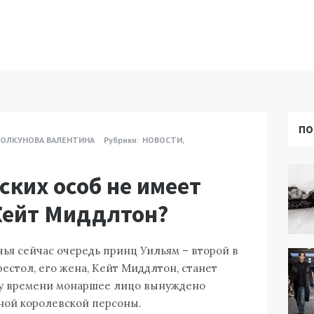
ПО
ОЛКУНОВА ВАЛЕНТИНА
Рубрики:
НОВОСТИ
,
ских особ не имеет
Кейт Миддлтон?
 чья сейчас очередь принц Уильям – второй в
престол, его жена, Кейт Миддлтон, станет
му времени монаршее лицо вынуждено
тной королевской персоны.