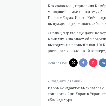
Как оказалось, герцогиня Кемб
монаршей семье и поэтому обр
Паркер-Боулз. И хотя Кейт под
вынуждена сдерживать себя ря
«Принц Чарльз еще даже не кор
Камиллу. Она знает об иерархи
выходить на первый план. Но К
рассказал королевский эксперт,
ПОДЕЛИТЬСЯ
Навигация
ПРЕДЫДУЩАЯ ЗАПИСЬ
по
Игорь Кондратюк высказался о
записям
концертах Ани Лорак в Украине:
«Хвойда-тур»