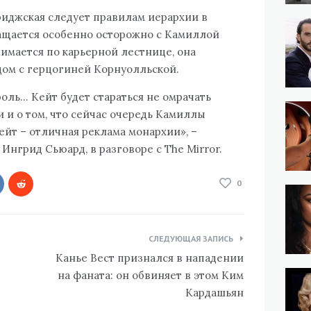
риджская следует правилам иерархии в
ащается особенно осторожно с Камиллой
нимается по карьерной лестнице, она
дом с герцогиней Корнуолльской.
оль… Кейт будет стараться не омрачать
и и о том, что сейчас очередь Камиллы
ейт – отличная реклама монархии», –
 Ингрид Сьюард, в разговоре с The Mirror.
0
СЛЕДУЮЩАЯ ЗАПИСЬ
Канье Вест признался в нападении
на фаната: он обвиняет в этом Ким
Кардашьян