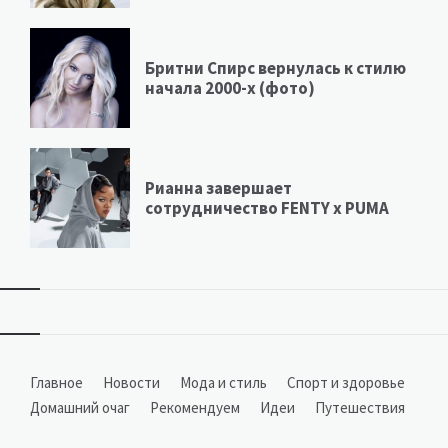
Бритни Спирс вернулась к стилю
начала 2000-х (фото)
Рианна завершает
сотрудничество FENTY х PUMA
Виджеты
Главное
Новости
Мода и стиль
Спорт и здоровье
Домашний очаг
Рекомендуем
Идеи
Путешествия