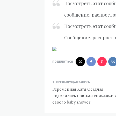
Посмотреть этот сооб
сообщение, распрост
Посмотреть этот сооб
Сообщение, распрост
ПОДЕЛИТЬСЯ
Навигация
ПРЕДЫДУЩАЯ ЗАПИСЬ
по
Беременная Катя Осадчая
записям
поделилась новыми снимками 
своего baby shower