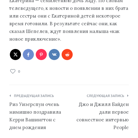
Екатерина — семилетнюю дочь Ладу. По словам
телеведущего, к новости о появлении в них брата
или сестры они с Екатериной детей некоторое
время готовили. В результате сейчас они, как
сказал Шепелев, ждут появления малыша «как
новое приключение».
0
Навигация
ПРЕДЫДУЩАЯ ЗАПИСЬ
СЛЕДУЮЩАЯ ЗАПИСЬ
по
Риз Уизерспун очень
Джо и Джилл Байден
записям
мимишно поздравила
дали первое
Керри Вашингтон с
совместное интервью
днем ​​рождения
People