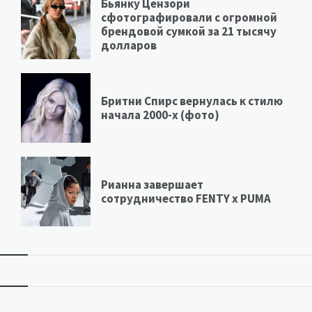
Бьянку Цензори
сфотографировали с огромной
брендовой сумкой за 21 тысячу
долларов
Бритни Спирс вернулась к стилю
начала 2000-х (фото)
Рианна завершает
сотрудничество FENTY х PUMA
Виджеты