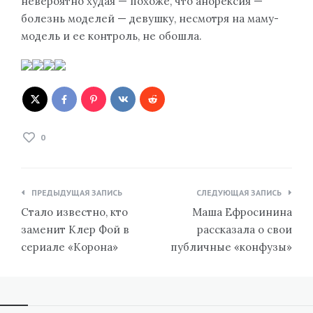
невероятно худая — похоже, что анорексия —
болезнь моделей — девушку, несмотря на маму-
модель и ее контроль, не обошла.
0
Навигация
ПРЕДЫДУЩАЯ ЗАПИСЬ
СЛЕДУЮЩАЯ ЗАПИСЬ
по
Стало известно, кто
Маша Ефросинина
записям
заменит Клер Фой в
рассказала о свои
сериале «Корона»
публичные «конфузы»