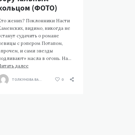
кольцом (ФОТО)
Кто жених? Поклонники Насти
Каменских, видимо, никогда не
устанут судачить о романе
певицы с рэпером Потапом,
впрочем, и сами звезды
подливают» масла в огонь. На…
Читать далее
ТОЛКУНОВА ВАЛЕНТИНА
0