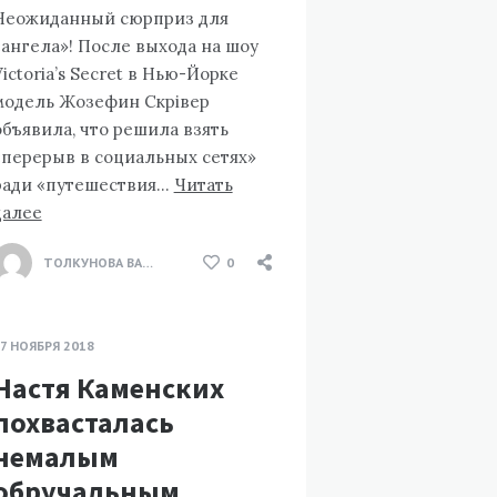
Неожиданный сюрприз для
«ангела»! После выхода на шоу
Victoria’s Secret в Нью-Йорке
модель Жозефин Скрівер
объявила, что решила взять
«перерыв в социальных сетях»
ради «путешествия…
Читать
далее
ТОЛКУНОВА ВАЛЕНТИНА
0
7 НОЯБРЯ 2018
Настя Каменских
похвасталась
немалым
обручальным