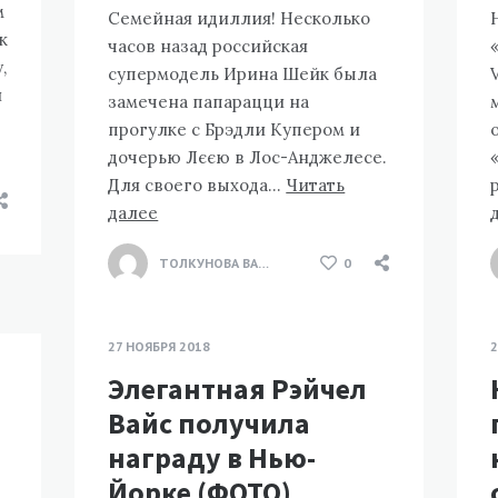
м
Семейная идиллия! Несколько
к
часов назад российская
,
супермодель Ирина Шейк была
й
замечена папарацци на
прогулке с Брэдли Купером и
дочерью Лєєю в Лос-Анджелесе.
Для своего выхода…
Читать
далее
ТОЛКУНОВА ВАЛЕНТИНА
0
27 НОЯБРЯ 2018
2
Элегантная Рэйчел
Вайс получила
награду в Нью-
Йорке (ФОТО)