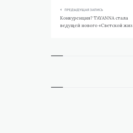
Навигация
ПРЕДЫДУЩАЯ ЗАПИСЬ
по
Конкуренция? TAYANNA стала
записям
ведущей нового «Светской жиз
Виджеты