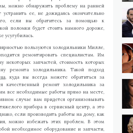
мы, можно обнаружить проблему на ранней
т устранить ее, не дожидаясь окончательно
ого, если вы обратитесь за помощью к
акой поломки будет стоить намного дороже,
же усугубилась.
лярностью пользуются холодильники Милле,
иходится ремонтировать специалистам. Им
у некоторых запчастей, стоимость которых
у ремонта холодильника. Такой подход
.ua
, куда вы всегда можете обратиться за
ся качественный ремонт холодильника за
м все необходимые работы прямо на месте,
тивном случае вам придется организовывать
 тяжелого прибора в сервисный центр, а это
днако, если производить работы на дому, как
ия, можно избежать этих проблем. В этом
собой необходимое оборудование и запчасти,