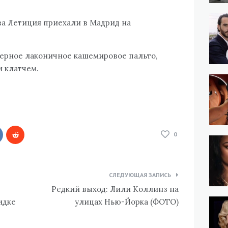
ва Летиция приехали в Мадрид на
черное лаконичное кашемировое пальто,
и клатчем.
0
СЛЕДУЮЩАЯ ЗАПИСЬ
Редкий выход: Лили Коллинз на
идке
улицах Нью-Йорка (ФОТО)