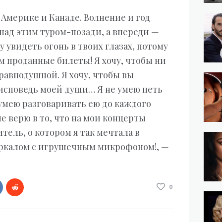
о Америке и Канаде. Волнение и год
над этим туром-позади, а впереди —
чу увидеть огонь в твоих глазах, потому
ем проданные билеты! Я хочу, чтобы ни
равнодушной. Я хочу, чтобы вы
споведь моей души… Я не умею петь
 умею разговаривать ею до каждого
е верю в то, что на мои концерты
тель, о котором я так мечтала в
зеркалом с игрушечным микрофоном!, —
0