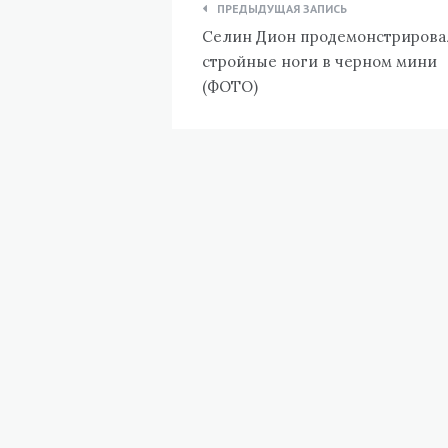
Навигация
ПРЕДЫДУЩАЯ ЗАПИСЬ
по
Селин Дион продемонстрирова
записям
стройные ноги в черном мини
(ФОТО)