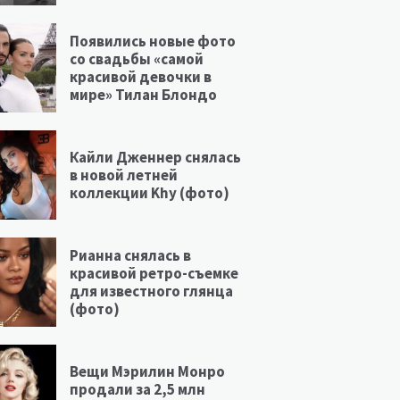
Появились новые фото
со свадьбы «самой
красивой девочки в
мире» Тилан Блондо
Кайли Дженнер снялась
в новой летней
коллекции Khy (фото)
Рианна снялась в
красивой ретро-съемке
для известного глянца
(фото)
Вещи Мэрилин Монро
продали за 2,5 млн