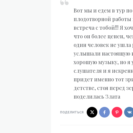
Вот мы и едем в тур п
плодотворной работы 
встреча с тобой!!! Я хо
что он более ценен, ч
один человек не ушла 
услышали настоящую и
хорошую музыку, но я
слушателя и я искренн
придет именно тот зри
детстве, стоя перед 
поделилась Злата
ПОДЕЛИТЬСЯ