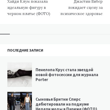
по
Хайди Клум показала
Джастин Бибер
записям
идеальную фигуру в
покидает сцену за
черном платье (ФОТО)
психическое здоровье
ПОСЛЕДНИЕ ЗАПИСИ
Пенелопа Крус стала звездой
новой фотосессии для журнала
Porter
Сыновья Бритни Спирс
дебютировали на подиуме
Недели моды в Париже (ФОТО)