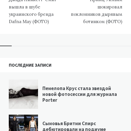
записям
вышла в шубе
шокировал
украинского бренда
поклонников дырявым
Dafna May (ФОТО)
ботинком (ФОТО)
ПОСЛЕДНИЕ ЗАПИСИ
Пенелопа Крус стала звездой
новой фотосессии для журнала
Porter
Сыновья Бритни Спирс
дебютировали на подиуме