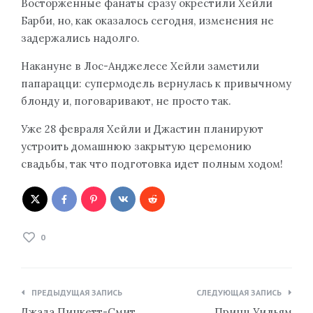
Восторженные фанаты сразу окрестили Хейли
Барби, но, как оказалось сегодня, изменения не
задержались надолго.
Накануне в Лос-Анджелесе Хейли заметили
папарацци: супермодель вернулась к привычному
блонду и, поговаривают, не просто так.
Уже 28 февраля Хейли и Джастин планируют
устроить домашнюю закрытую церемонию
свадьбы, так что подготовка идет полным ходом!
0
Навигация
ПРЕДЫДУЩАЯ ЗАПИСЬ
СЛЕДУЮЩАЯ ЗАПИСЬ
по
Джада Пинкетт-Смит
Принц Уильям