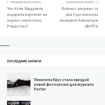
Навигация
ПРЕДЫДУЩАЯ ЗАПИСЬ
СЛЕДУЮЩАЯ ЗАПИСЬ
по
Что Кейт Миддлтон
Бейонсе впервые за
записям
подарила королеве на
два года показала
первое совместное
малышей-близнецов
Рождество?
(ФОТО)
ПОСЛЕДНИЕ ЗАПИСИ
Пенелопа Крус стала звездой
новой фотосессии для журнала
Porter