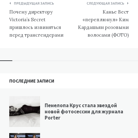
Навигация
ПРЕДЫДУЩАЯ ЗАПИСЬ
СЛЕДУЮЩАЯ ЗАПИСЬ
по
Почему директору
Канье Вест
записям
Victoria’s Secret
«переплюнул» Ким
пришлось извиняться
Кардашьян розовыми
перед трансгендерами
волосами (ФОТО)
ПОСЛЕДНИЕ ЗАПИСИ
Пенелопа Крус стала звездой
новой фотосессии для журнала
Porter