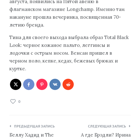
августа, появились на Пятой авеню в
флагманском магазине Longchamp. Именно там
накануне прошла вечеринка, посвященная 70-
летию бренда.
Тина для своего выхода выбрала образ Total Black
Look: черное кожаное пальто, леггинсы и
лодочки с острым носом. Венсан пришел в
черном поло, кепке, кедах, бежевых брюках и
куртке.
0
Навигация
ПРЕДЫДУЩАЯ ЗАПИСЬ
СЛЕДУЮЩАЯ ЗАПИСЬ
по
Беллу Хадид и The
А где Брэдли? Ирина