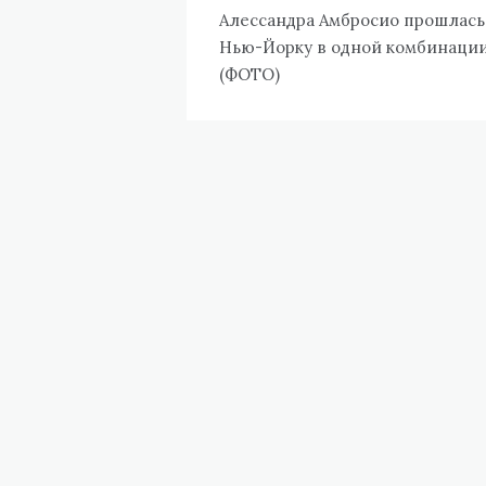
по
Алессандра Амбросио прошлась
записям
Нью-Йорку в одной комбинаци
(ФОТО)