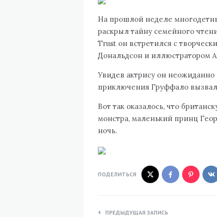
На прошлой неделе многодетн
раскрыл тайну семейного чтен
Trust он встретился с творчес
Дональдсон и иллюстратором 
Увидев актрису он неожиданно в
приключения Груффало вызвала
Вот так оказалось, что британ
монстра, маленький принц Гео
ночь.
ПОДЕЛИТЬСЯ
Навигация
ПРЕДЫДУЩАЯ ЗАПИСЬ