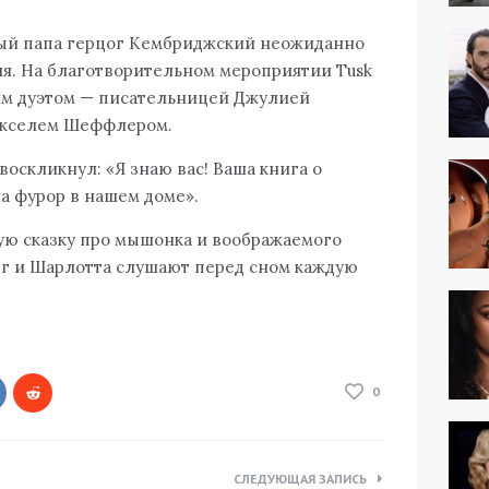
ый папа герцог Кембриджский неожиданно
ия. На благотворительном мероприятии Tusk
ким дуэтом — писательницей Джулией
Акселем Шеффлером.
оскликнул: «Я знаю вас! Ваша книга о
 фурор в нашем доме».
скую сказку про мышонка и воображаемого
рг и Шарлотта слушают перед сном каждую
0
СЛЕДУЮЩАЯ ЗАПИСЬ