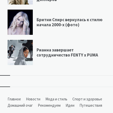
Бритни Спирс вернулась к стилю
начала 2000-х (фото)
Рианна завершает
сотрудничество FENTY х PUMA
Виджеты
Главное
Новости
Мода и стиль
Спорт и здоровье
Домашний очаг
Рекомендуем
Идеи
Путешествия