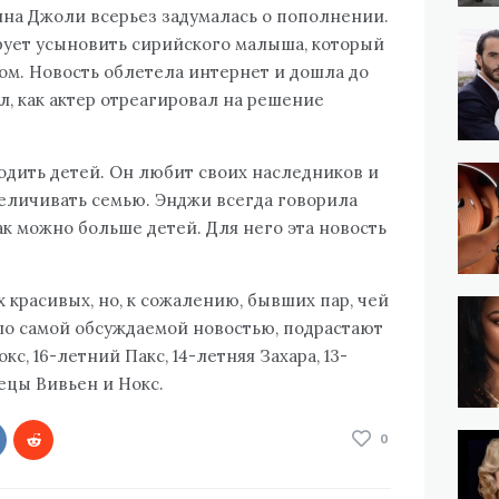
лина Джоли всерьез задумалась о пополнении.
рует усыновить сирийского малыша, который
ом. Новость облетела интернет и дошла до
л, как актер отреагировал на решение
водить детей. Он любит своих наследников и
еличивать семью. Энджи всегда говорила
ак можно больше детей. Для него эта новость
 красивых, но, к сожалению, бывших пар, чей
ало самой обсуждаемой новостью, подрастают
с, 16-летний Пакс, 14-летняя Захара, 13-
ецы Вивьен и Нокс.
0