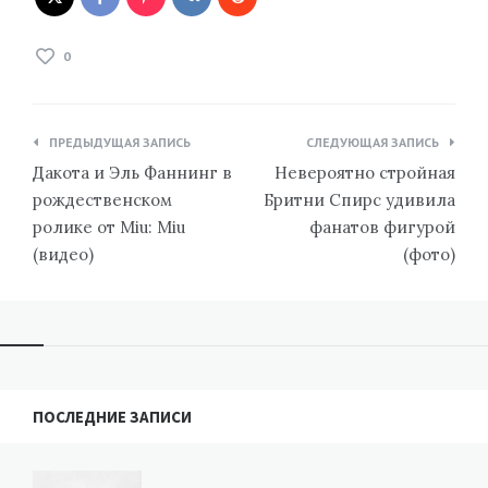
0
Навигация
ПРЕДЫДУЩАЯ ЗАПИСЬ
СЛЕДУЮЩАЯ ЗАПИСЬ
по
Дакота и Эль Фаннинг в
Невероятно стройная
записям
рождественском
Бритни Спирс удивила
ролике от Miu: Miu
фанатов фигурой
(видео)
(фото)
ПОСЛЕДНИЕ ЗАПИСИ