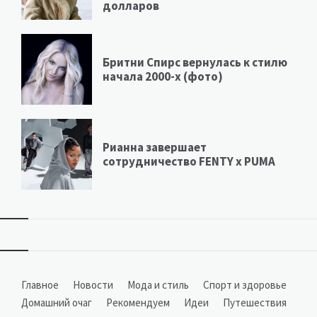
долларов
Бритни Спирс вернулась к стилю
начала 2000-х (фото)
Рианна завершает
сотрудничество FENTY х PUMA
Виджеты
Главное
Новости
Мода и стиль
Спорт и здоровье
Домашний очаг
Рекомендуем
Идеи
Путешествия