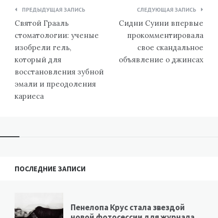
Навигация
ПРЕДЫДУЩАЯ ЗАПИСЬ
СЛЕДУЮЩАЯ ЗАПИСЬ
по
Святой Грааль
Сидни Суини впервые
записям
стоматологии: ученые
прокомментировала
изобрели гель,
свое скандальное
который для
объявление о джинсах
восстановления зубной
эмали и преодоления
кариеса
ПОСЛЕДНИЕ ЗАПИСИ
Пенелопа Крус стала звездой
новой фотосессии для журнала