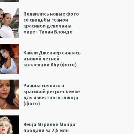
Появились новые фото
со свадьбы «самой
красивой девочки в
мире» Тилан Блондо
Кайли Дженнер снялась
в новой летней
коллекции Khy (фото)
Рианна снялась в
красивой ретро-съемке
для известного глянца
(фото)
Вещи Мэрилин Монро
продали за 2,5 млн