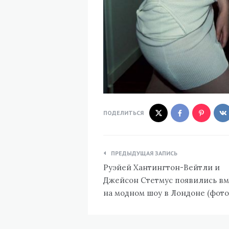
ПОДЕЛИТЬСЯ
Навигация
ПРЕДЫДУЩАЯ ЗАПИСЬ
по
Руэйей Хантингтон-Вейтли и
записям
Джейсон Стетмус появились вм
на модном шоу в Лондоне (фото