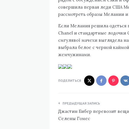
совершила первая леди США М
рассмотреть образы Мелании и
Если Мелания решила одеться п
Chanel и стандартные лодочки C
смгулявої мачехи выглядела на
выбрала белое с черной каймой 
жемчужинами.
ПОДЕЛИТЬСЯ
Навигация
ПРЕДЫДУЩАЯ ЗАПИСЬ
по
Джастин Бибер перевозит вещи
записям
Селены Гомес