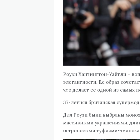
Роузи Хантингтон-Уайтли – во
элегантности. Ее образ сочетае
что делает ее одной из самых 
37-летняя британская супермод
Для Роузи были выбраны монох
массивными украшениями, дли
остроносыми туфлями-челнока