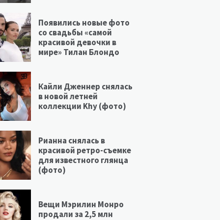
Появились новые фото
со свадьбы «самой
красивой девочки в
мире» Тилан Блондо
Кайли Дженнер снялась
в новой летней
коллекции Khy (фото)
Рианна снялась в
красивой ретро-съемке
для известного глянца
(фото)
Вещи Мэрилин Монро
продали за 2,5 млн