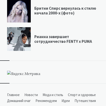
Бритни Спирс вернулась к стилю
начала 2000-х (фото)
Рианна завершает
сотрудничество FENTY х PUMA
Виджеты
Главное
Новости
Мода и стиль
Спорт и здоровье
Домашний очаг
Рекомендуем
Идеи
Путешествия