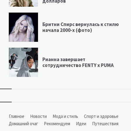
долларов
Бритни Спирс вернулась к стилю
начала 2000-х (фото)
Рианна завершает
сотрудничество FENTY х PUMA
Виджеты
Главное
Новости
Мода и стиль
Спорт и здоровье
Домашний очаг
Рекомендуем
Идеи
Путешествия