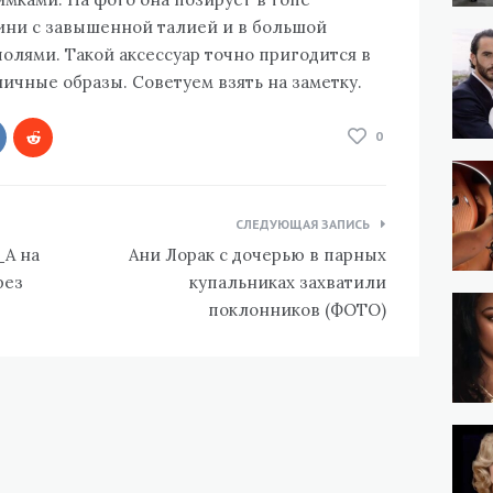
кини с завышенной талией и в большой
лями. Такой аксессуар точно пригодится в
личные образы. Советуем взять на заметку.
0
СЛЕДУЮЩАЯ ЗАПИСЬ
_A на
Ани Лорак с дочерью в парных
рез
купальниках захватили
поклонников (ФОТО)