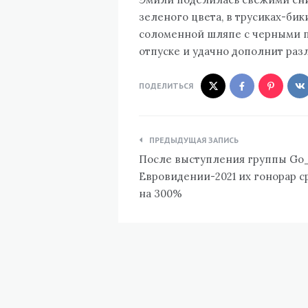
зеленого цвета, в трусиках-би
соломенной шляпе с черными по
отпуске и удачно дополнит раз
ПОДЕЛИТЬСЯ
Навигация
ПРЕДЫДУЩАЯ ЗАПИСЬ
по
После выступления группы Go
записям
Евровидении-2021 их гонорар с
на 300%