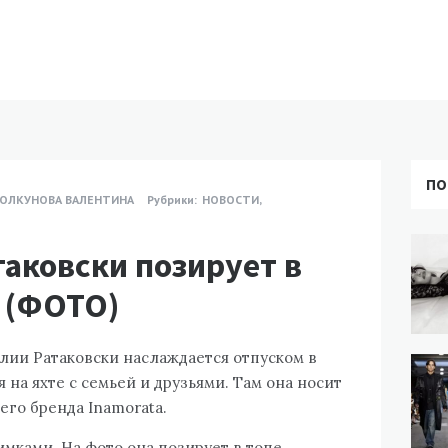
ПО
ОЛКУНОВА ВАЛЕНТИНА
Рубрики:
НОВОСТИ
,
аковски позирует в
 (ФОТО)
лии Ратаковски наслаждается отпуском в
на яхте с семьей и друзьями. Там она носит
го бренда Inamorata.
мками. На фото она позирует в топе