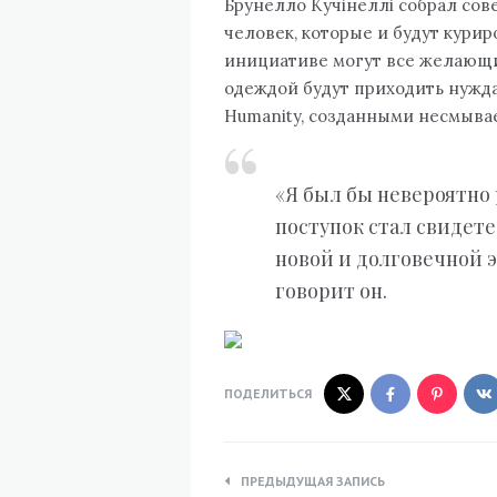
Брунелло Кучінеллі собрал совет
человек, которые и будут курир
инициативе могут все желающи
одеждой будут приходить нуждаю
Humanity, созданными несмыв
«Я был бы невероятно
поступок стал свидете
новой и долговечной э
говорит он.
ПОДЕЛИТЬСЯ
Навигация
ПРЕДЫДУЩАЯ ЗАПИСЬ