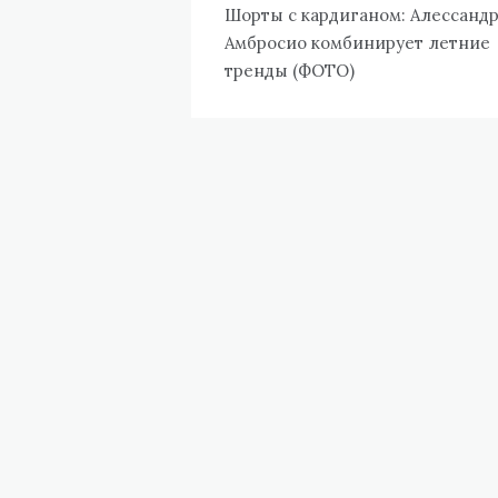
по
Шорты с кардиганом: Алессанд
записям
Амбросио комбинирует летние
тренды (ФОТО)