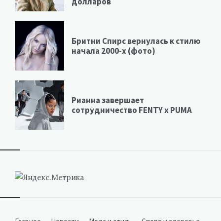
долларов
Бритни Спирс вернулась к стилю
начала 2000-х (фото)
Рианна завершает
сотрудничество FENTY х PUMA
Виджеты