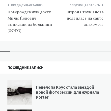
Навигация
ПРЕДЫДУЩАЯ ЗАПИСЬ
СЛЕДУЮЩАЯ ЗАПИСЬ
по
Новорожденную дочку
Шэрон Стоун вновь
записям
Милы Йовович
появилась на сайте
выписали из больницы
знакомств
(ФОТО)
ПОСЛЕДНИЕ ЗАПИСИ
Пенелопа Крус стала звездой
новой фотосессии для журнала
Porter