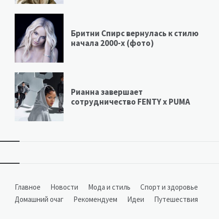
Бритни Спирс вернулась к стилю
начала 2000-х (фото)
Рианна завершает
сотрудничество FENTY х PUMA
Виджеты
Главное
Новости
Мода и стиль
Спорт и здоровье
Домашний очаг
Рекомендуем
Идеи
Путешествия