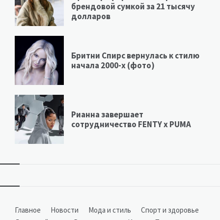
брендовой сумкой за 21 тысячу
долларов
Бритни Спирс вернулась к стилю
начала 2000-х (фото)
Рианна завершает
сотрудничество FENTY х PUMA
Виджеты
Главное
Новости
Мода и стиль
Спорт и здоровье