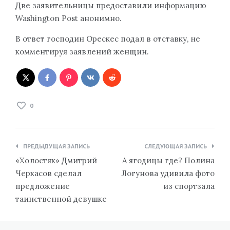
Две заявительницы предоставили информацию
Washington Post анонимно.
В ответ господин Орескес подал в отставку, не
комментируя заявлений женщин.
0
Навигация
ПРЕДЫДУЩАЯ ЗАПИСЬ
СЛЕДУЮЩАЯ ЗАПИСЬ
по
«Холостяк» Дмитрий
А ягодицы где? Полина
записям
Черкасов сделал
Логунова удивила фото
предложение
из спортзала
таинственной девушке