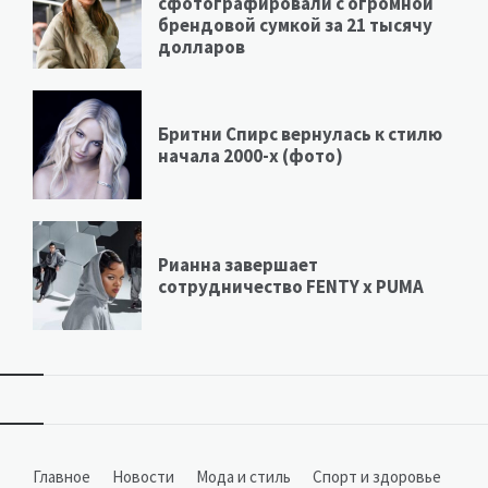
сфотографировали с огромной
брендовой сумкой за 21 тысячу
долларов
Бритни Спирс вернулась к стилю
начала 2000-х (фото)
Рианна завершает
сотрудничество FENTY х PUMA
Виджеты
Главное
Новости
Мода и стиль
Спорт и здоровье