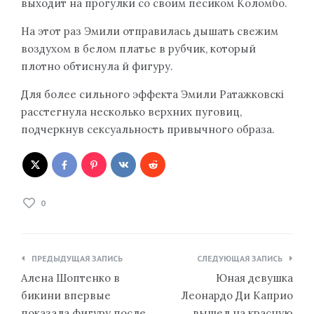
выходит на прогулки со своим песиком Коломбо.
На этот раз Эмили отправилась дышать свежим
воздухом в белом платье в рубчик, который
плотно обтиснула й фигуру.
Для более сильного эффекта Эмили Ратажковскі
расстегнула несколько верхних пуговиц,
подчеркнув сексуальность привычного образа.
0
Навигация
ПРЕДЫДУЩАЯ ЗАПИСЬ
СЛЕДУЮЩАЯ ЗАПИСЬ
по
Алена Шоптенко в
Юная девушка
записям
бикини впервые
Леонардо Ди Каприо
показала фигуру после
вышел на красную