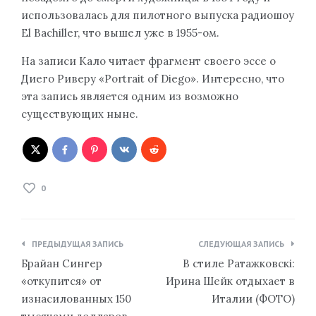
использовалась для пилотного выпуска радиошоу
El Bachiller, что вышел уже в 1955-ом.
На записи Кало читает фрагмент своего эссе о
Диего Риверу «Portrait of Diego». Интересно, что
эта запись является одним из возможно
существующих ныне.
0
Навигация
ПРЕДЫДУЩАЯ ЗАПИСЬ
СЛЕДУЮЩАЯ ЗАПИСЬ
по
Брайан Сингер
В стиле Ратажковскі:
записям
«откупится» от
Ирина Шейк отдыхает в
изнасилованных 150
Италии (ФОТО)