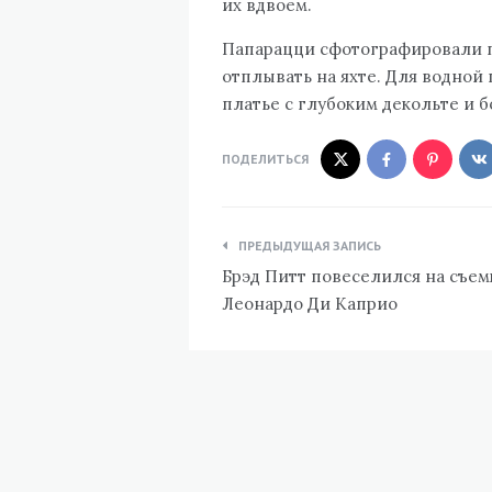
их вдвоем.
Папарацци сфотографировали па
отплывать на яхте. Для водно
платье с глубоким декольте и 
ПОДЕЛИТЬСЯ
Навигация
ПРЕДЫДУЩАЯ ЗАПИСЬ
по
Брэд Питт повеселился на съем
записям
Леонардо Ди Каприо