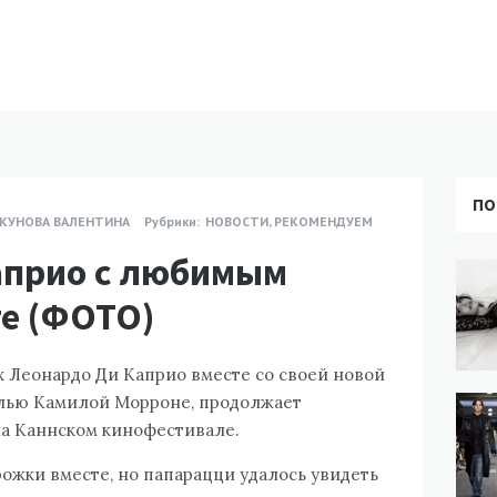
ПО
КУНОВА ВАЛЕНТИНА
Рубрики:
НОВОСТИ
,
РЕКОМЕНДУЕМ
априо с любимым
те (ФОТО)
х Леонардо Ди Каприо вместе со своей новой
лью Камилой Морроне, продолжает
на Каннском кинофестивале.
рожки вместе, но папарацци удалось увидеть